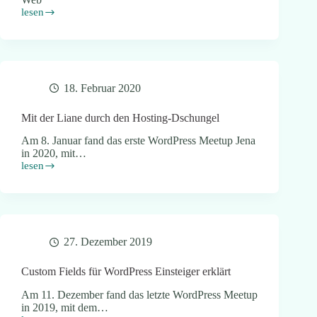
lesen
WordPress
for
Future
18. Februar 2020
Mit der Liane durch den Hosting-Dschungel
Am 8. Januar fand das erste WordPress Meetup Jena
in 2020, mit…
lesen
Mit
der
Liane
durch
den
Hosting-
27. Dezember 2019
Dschungel
Custom Fields für WordPress Einsteiger erklärt
Am 11. Dezember fand das letzte WordPress Meetup
in 2019, mit dem…