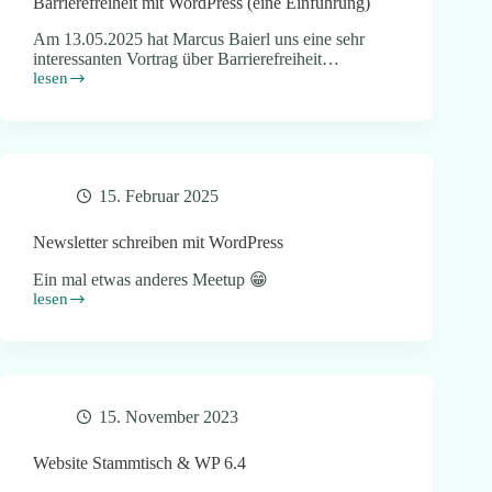
Barrierefreiheit mit WordPress (eine Einführung)
Am 13.05.2025 hat Marcus Baierl uns eine sehr
interessanten Vortrag über Barrierefreiheit…
lesen
Barrierefreiheit
mit
WordPress
(eine
Einführung)
15. Februar 2025
Newsletter schreiben mit WordPress
Ein mal etwas anderes Meetup 😁
lesen
Newsletter
schreiben
mit
WordPress
15. November 2023
Website Stammtisch & WP 6.4