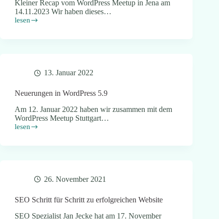
Kleiner Recap vom WordPress Meetup in Jena am
14.11.2023 Wir haben dieses…
lesen
Website
Stammtisch
&
WP
6.4
13. Januar 2022
Neuerungen in WordPress 5.9
Am 12. Januar 2022 haben wir zusammen mit dem
WordPress Meetup Stuttgart…
lesen
Neuerungen
in
WordPress
5.9
26. November 2021
SEO Schritt für Schritt zu erfolgreichen Website
SEO Spezialist Jan Jecke hat am 17. November