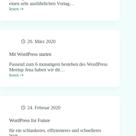
einen sehr ausführlichen Vortag…
lesen
SEO
Schritt
für
Schritt
zu
erfolgreichen
20. März 2020
Website
Mit WordPress starten
Passend zum 6 monatigem bestehen des WordPress
Meetup Jena haben wir dir…
lesen
Mit
WordPress
starten
24. Februar 2020
WordPress for Future
für ein schlankeres, effizienteres und schnelleres
Web