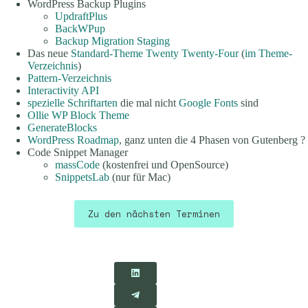
WordPress Backup Plugins
UpdraftPlus
BackWPup
Backup Migration Staging
Das neue
Standard-Theme Twenty Twenty-Four
(
im Theme-
Verzeichnis
)
Pattern-Verzeichnis
Interactivity API
spezielle Schriftarten
die mal nicht
Google Fonts
sind
Ollie WP Block Theme
GenerateBlocks
WordPress Roadmap
, ganz unten die 4 Phasen von Gutenberg ?
Code Snippet Manager
massCode
(kostenfrei und OpenSource)
SnippetsLab
(nur für Mac)
Zu den nächsten Terminen