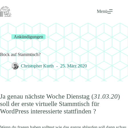
Zum
Inhalt
Menü
springen
Ankündigungen
Bock auf Stammtisch?
Christopher Kurth
25. März 2020
Ja genau nächste Woche Dienstag (
31.03.20
)
soll der erste virtuelle Stammtisch für
WordPress interessierte stattfinden ?
Wenn du fragen haben solltest wie das ganze ablaufen soll dann schau