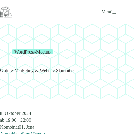
Zum
Inhalt
Menü
springen
WordPress-Meetup
Online-Marketing & Website Stammtisch
8. Oktober 2024
ab
19:00 - 22:00
Kombinat01, Jena
Anmelden über Meetup