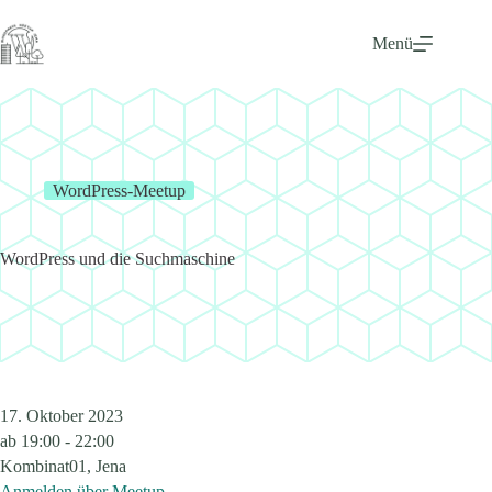
Zum
Inhalt
Menü
springen
WordPress-Meetup
WordPress und die Suchmaschine
17. Oktober 2023
ab
19:00 - 22:00
Kombinat01, Jena
Anmelden über Meetup