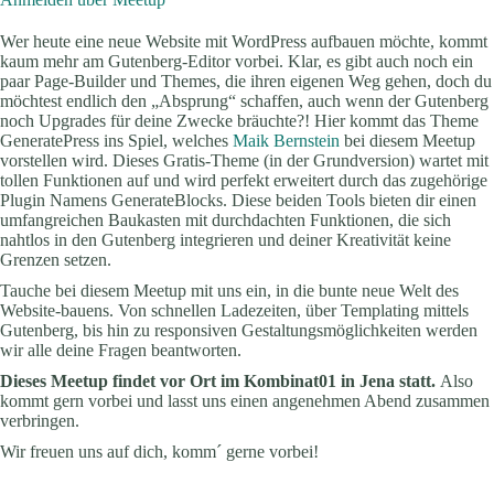
Wer heute eine neue Website mit WordPress aufbauen möchte, kommt
kaum mehr am Gutenberg-Editor vorbei. Klar, es gibt auch noch ein
paar Page-Builder und Themes, die ihren eigenen Weg gehen, doch du
möchtest endlich den „Absprung“ schaffen, auch wenn der Gutenberg
noch Upgrades für deine Zwecke bräuchte?! Hier kommt das Theme
GeneratePress ins Spiel, welches
Maik Bernstein
bei diesem Meetup
vorstellen wird. Dieses Gratis-Theme (in der Grundversion) wartet mit
tollen Funktionen auf und wird perfekt erweitert durch das zugehörige
Plugin Namens GenerateBlocks. Diese beiden Tools bieten dir einen
umfangreichen Baukasten mit durchdachten Funktionen, die sich
nahtlos in den Gutenberg integrieren und deiner Kreativität keine
Grenzen setzen.
Tauche bei diesem Meetup mit uns ein, in die bunte neue Welt des
Website-bauens. Von schnellen Ladezeiten, über Templating mittels
Gutenberg, bis hin zu responsiven Gestaltungsmöglichkeiten werden
wir alle deine Fragen beantworten.
Dieses Meetup findet vor Ort im Kombinat01 in Jena statt.
Also
kommt gern vorbei und lasst uns einen angenehmen Abend zusammen
verbringen.
Wir freuen uns auf dich, komm´ gerne vorbei!